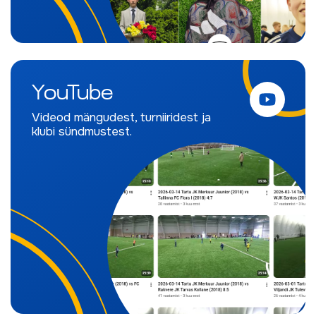
YouTube
Videod mängudest, turniiridest ja
klubi sündmustest.