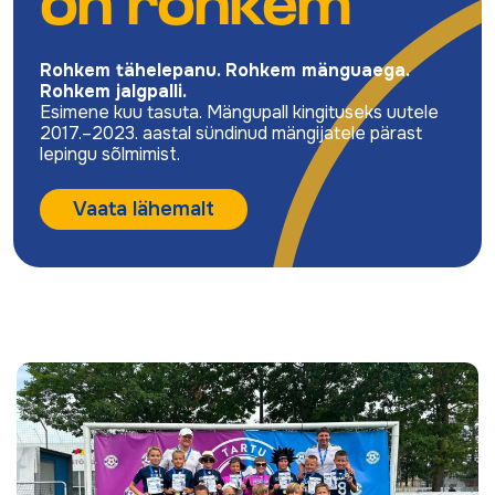
on rohkem
Rohkem tähelepanu. Rohkem mänguaega.
Rohkem jalgpalli.
Esimene kuu tasuta. Mängupall kingituseks uutele
2017.–2023. aastal sündinud mängijatele pärast
lepingu sõlmimist.
Vaata lähemalt