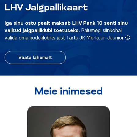
LHV Jalgpallikaart
Iga sinu ostu pealt maksab LHV Pank 10 senti sinu
valitud jalgpalliklubi toetuseks.
Palumegi siinkohal
valida oma koduklubiks just Tartu JK Merkuur-Juunior 🙂
Vaata lähemalt
Meie inimesed