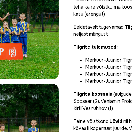
teha kahe võistkonna koosse
kasu (arengut).
Eeldatavalt tugevamad
Tii
neljast mängust.
Tiigrite tulemused:
Merkuur-Juunior Tiigr
Merkuur-Juunior Tiigr
Merkuur-Juunior Tiig
Merkuur-Juunior Tiigr
Tiigrite koosseis
(sulgudes
Soosaar (2), Veniamin Frolov
Kirill Vesnuhhov (1).
Teine võistkond
Lõvid
nii 
kõvasti kogemust juurde. V