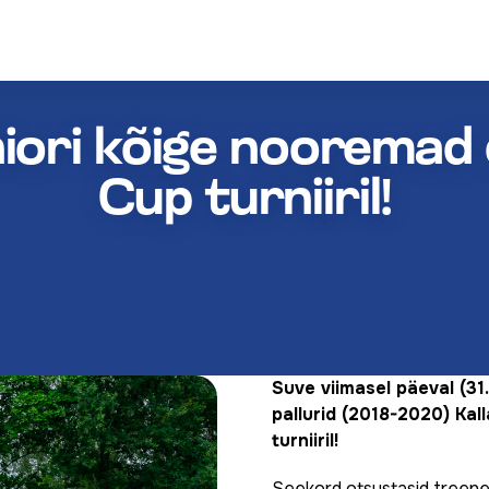
ori kõige nooremad o
Cup turniiril!
Suve viimasel päeval (3
pallurid (2018-2020) Kal
turniiril!
Seekord otsustasid treene