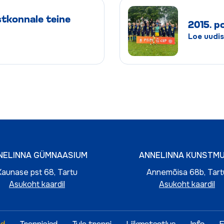
stkonnale teine
2015. p
Loe uudis
NELINNA GÜMNAASIUM
ANNELINNA KUNSTM
Kaunase pst 68, Tartu
Annemõisa 68b, Tart
Asukoht kaardil
Asukoht kaardil