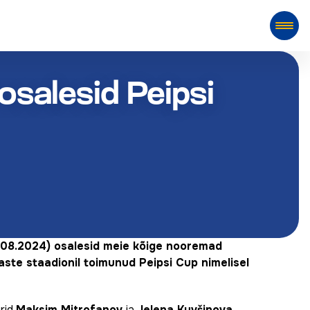
salesid Peipsi
1.08.2024) osalesid meie kõige nooremad
laste staadionil toimunud Peipsi Cup nimelisel
rid
Maksim Mitrofanov
ja
Jelena Kuvšinova