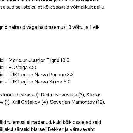
isud sellisteks, et kõik saaksid võimalikult palju
grid
näitasid väga häid tulemusi: 3 võitu ja 1 viik
id – Merkuur-Juunior Tiigrid 10:0
id – FC Valga 4:0
rid – TJK Legion Narva Punane 3:3
id – TJK Legion Narva Sinine 6:0
 löödud väravad): Dmitri Novoselja (3), Stefan
 (1), Kirill Grišakov (4), Severjan Mamontov (12),
häid tulemusi ei näidanud, kuid kõik osalejad said
äljakul särasid Marsell Bekker ja väravavaht