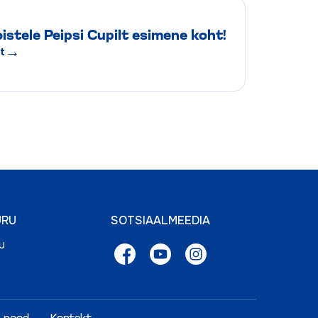
oistele Peipsi Cupilt esimene koht!
→
t
URU
SOTSIAALMEEDIA
u