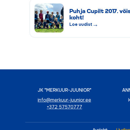
Puhja Cupilt 2017. või
koht!
→
Loe uudist
JK "MERKUUR-JUUNIOR"
AN
info@merkuur-juunior.ee
+372 57570777