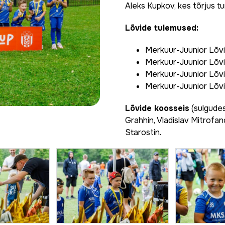
Aleks Kupkov, kes tõrjus tur
Lõvide tulemused:
Merkuur-Juunior Lõvid
Merkuur-Juunior Lõvi
Merkuur-Juunior Lõvi
Merkuur-Juunior Lõvi
Lõvide koosseis
(sulgudes
Grahhin, Vladislav Mitrofan
Starostin.